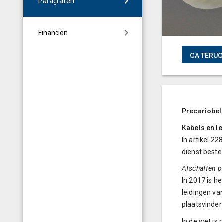
Paragrafen
Financiën
Precariobel
Kabels en l
In artikel 2
dienst best
Afschaffen p
In 2017 is h
leidingen va
plaatsvinden
In de wet is