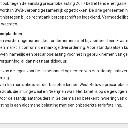
t ook tegen de aanslag precariobelasting 2017 betreffende het gasle
wordt in BWB-verband gezamenlijk opgetrokken. De drie gemeenten h
t hiertegen bij de rechtbank beroepschriften ingediend. Vermoedelijk z
n wachten.
andplaatsen
en worden ingenomen door ondernemers met bijvoorbeeld een kraam
en markt is conform de marktgeldverordening. Voor standplaatsen ku
en, namelijk een precariobelasting voor het in gebruik nemen van g
ergunning, al dan niet naar tijdsduur.
e van de leges voor het in behandeling nemen van een standplaatsver
ening.
 van harmonisatie is verder besloten binnen West Betuwe precariobelast
tie zoals die in Lingewaal en Neerijnen was. Het tarief is op de gewog
oor de standplaatshouders in Geldermalsen betekent invoering van de
sting is een algemene belasting met een onbeperkte tariefstelling.