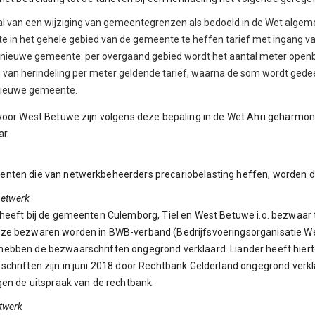
al van een wijziging van gemeentegrenzen als bedoeld in de Wet algeme
e in het gehele gebied van de gemeente te heffen tarief met ingang va
 nieuwe gemeente: per overgaand gebied wordt het aantal meter open
van herindeling per meter geldende tarief, waarna de som wordt gede
 nieuwe gemeente.
voor West Betuwe zijn volgens deze bepaling in de Wet Ahri geharmon
ar.
nten die van netwerkbeheerders precariobelasting heffen, worden di
snetwerk
heeft bij de gemeenten Culemborg, Tiel en West Betuwe i.o. bezwaar 
ze bezwaren worden in BWB-verband (Bedrijfsvoeringsorganisatie We
bben de bezwaarschriften ongegrond verklaard. Liander heeft hierte
chriften zijn in juni 2018 door Rechtbank Gelderland ongegrond verkl
gen de uitspraak van de rechtbank.
twerk