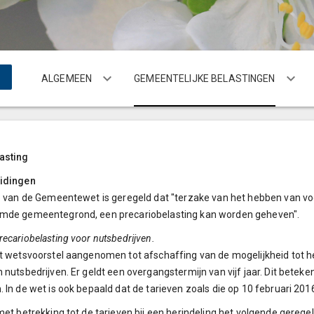
ALGEMEEN
GEMEENTELIJKE BELASTINGEN
asting
eidingen
28 van de Gemeentewet is geregeld dat "terzake van het hebben van v
emde gemeentegrond, een precariobelasting kan worden geheven".
recariobelasting voor nutsbedrijven.
et wetsvoorstel aangenomen tot afschaffing van de mogelijkheid tot h
n nutsbedrijven. Er geldt een overgangstermijn van vijf jaar. Dit beteke
. In de wet is ook bepaald dat de tarieven zoals die op 10 februari 
 met betrekking tot de tarieven bij een herindeling het volgende geregel