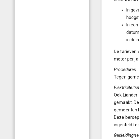
In gev
hoogst
In een
datum 
in de
De tarieven 
meter per ja
Procedures
Tegen gemee
Elektriciteit
Ook Liander 
gemaakt. De
gemeenten he
Deze beroeps
ingesteld te
Gasleidingne