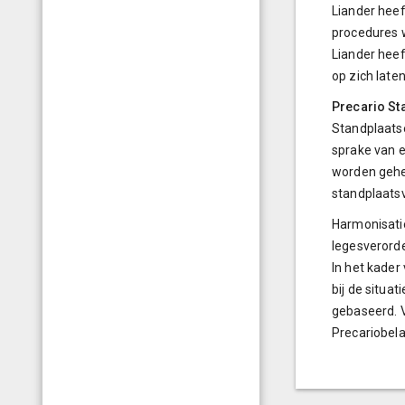
Liander heef
procedures 
Liander heef
op zich late
Precario St
Standplaats
sprake van e
worden gehev
standplaatsv
Harmonisati
legesverord
In het kader
bij de situa
gebaseerd. V
Precariobela