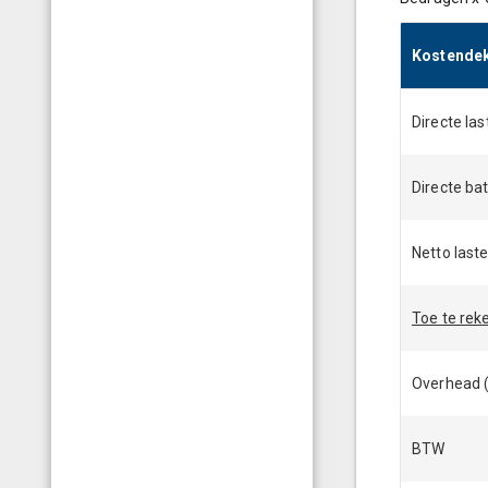
Kostendek
Directe las
Directe ba
Netto last
Toe te rek
Overhead (
BTW