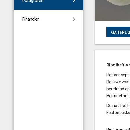
Paragrafen
Financiën
Rioolheffin
Het concept
Betuwe vastg
berekend op 
Herindeling
De rioolhef
kostendekke
Bedragen x 