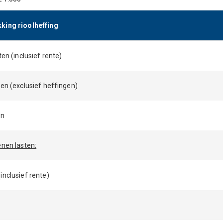
king rioolheffing
ten (inclusief rente)
ten (exclusief heffingen)
en
enen lasten:
inclusief rente)