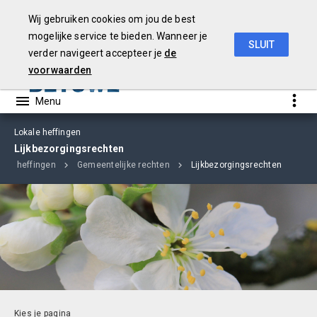
Wij gebruiken cookies om jou de best
mogelijke service te bieden. Wanneer je
SLUIT
verder navigeert accepteer je
de
Begroting
2019
voorwaarden
Lokale heffingen
Lijkbezorgingsrechten
kale heffingen
Gemeentelijke rechten
Lijkbezorgingsrechten