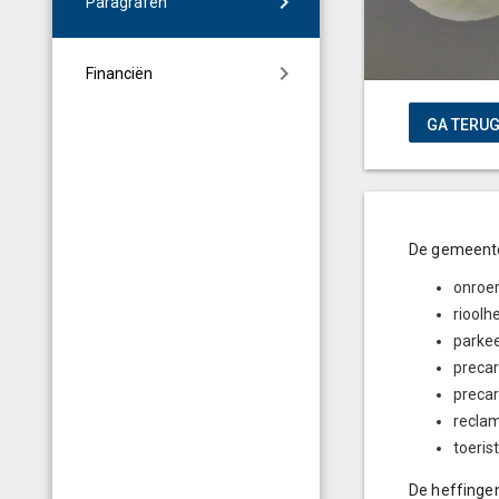
Paragrafen
Financiën
De gemeente
onroe
rioolhe
parkee
precar
precar
reclam
toeris
De heffinge