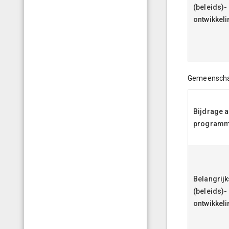
(beleids)-
ontwikkel
Gemeenschap
Bijdrage 
program
Belangrijk
(beleids)-
ontwikkel