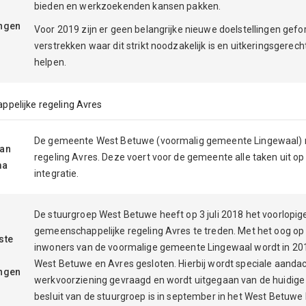
bieden en werkzoekenden kansen pakken.
ingen
Voor 2019 zijn er geen belangrijke nieuwe doelstellingen gefor
verstrekken waar dit strikt noodzakelijk is en uitkeringsgerec
helpen.
pelijke regeling Avres
De gemeente West Betuwe (voormalig gemeente Lingewaal) m
aan
regeling Avres. Deze voert voor de gemeente alle taken uit op
ma
integratie.
De stuurgroep West Betuwe heeft op 3 juli 2018 het voorlopig
gemeenschappelijke regeling Avres te treden. Met het oog op 
ste
inwoners van de voormalige gemeente Lingewaal wordt in 20
West Betuwe en Avres gesloten. Hierbij wordt speciale aanda
ingen
werkvoorziening gevraagd en wordt uitgegaan van de huidige
besluit van de stuurgroep is in september in het West Betuw