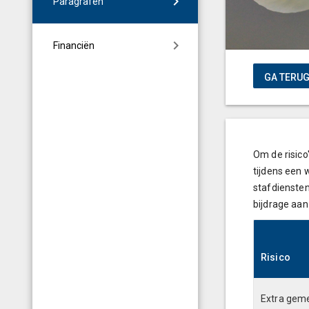
Paragrafen
Financiën
Om de risico
tijdens een 
stafdiensten
bijdrage aan
Risico
Extra geme