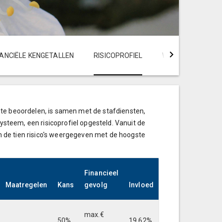
NANCIËLE KENGETALLEN
RISICOPROFIEL
WEERSTANDSCAPA
te beoordelen, is samen met de stafdiensten,
teem, een risicoprofiel opgesteld. Vanuit de
en de tien risico's weergegeven met de hoogste
Financieel
Maatregelen
Kans
gevolg
Invloed
max.€
50%
19,62%