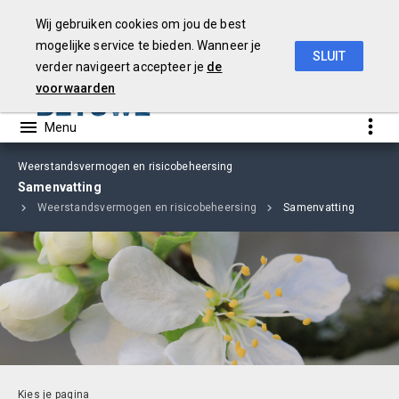
Wij gebruiken cookies om jou de best
mogelijke service te bieden. Wanneer je
SLUIT
verder navigeert accepteer je
de
Begroting
2019
voorwaarden
Weerstandsvermogen en risicobeheersing
Samenvatting
en
Weerstandsvermogen en risicobeheersing
Samenvatting