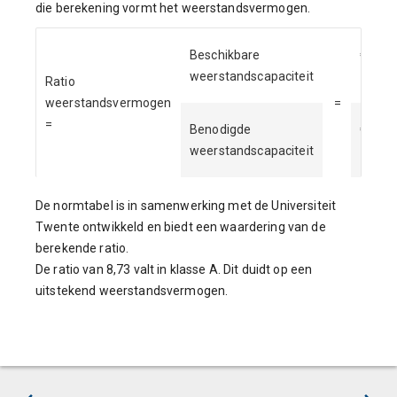
die berekening vormt het weerstandsvermogen.
Beschikbare
€
weerstandscapaciteit
17.37
Ratio
weerstandsvermogen
=
=
Benodigde
€
weerstandscapaciteit
1.990
De normtabel is in samenwerking met de Universiteit
Twente ontwikkeld en biedt een waardering van de
berekende ratio.
De ratio van 8,73 valt in klasse A. Dit duidt op een
uitstekend weerstandsvermogen.