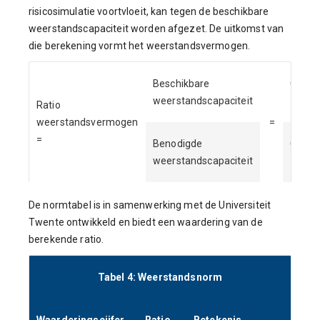
risicosimulatie voortvloeit, kan tegen de beschikbare
weerstandscapaciteit worden afgezet. De uitkomst van
die berekening vormt het weerstandsvermogen.
Beschikbare
€
weerstandscapaciteit
17.37
Ratio
weerstandsvermogen
=
=
Benodigde
€
weerstandscapaciteit
1.990
De normtabel is in samenwerking met de Universiteit
Twente ontwikkeld en biedt een waardering van de
berekende ratio.
Tabel 4: Weerstandsnorm
Waarderingscijfer
Ratio
Betekenis