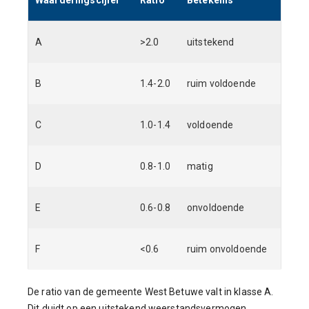
A
>2.0
uitstekend
B
1.4-2.0
ruim voldoende
C
1.0-1.4
voldoende
D
0.8-1.0
matig
E
0.6-0.8
onvoldoende
F
<0.6
ruim onvoldoende
De ratio van de gemeente West Betuwe valt in klasse A.
Dit duidt op een uitstekend weerstandsvermogen.