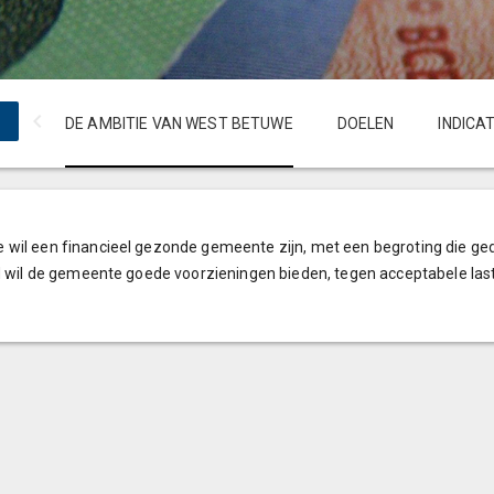
DE AMBITIE VAN WEST BETUWE
DOELEN
INDICA
wil een financieel gezonde gemeente zijn, met een begroting die ged
jd wil de gemeente goede voorzieningen bieden, tegen acceptabele las