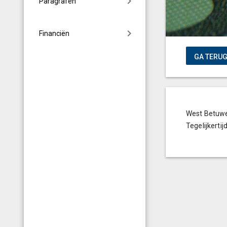
Paragrafen
Financiën
West Betuwe 
Tegelijkerti