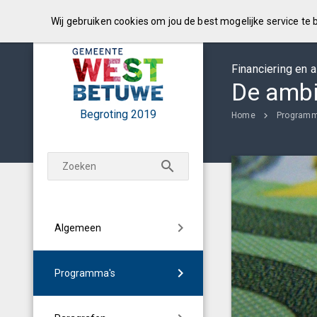
Wij gebruiken cookies om jou de best mogelijke service te
Financiering en
De ambi
Begroting
2019
Home
Programm
Algemeen
Programma's