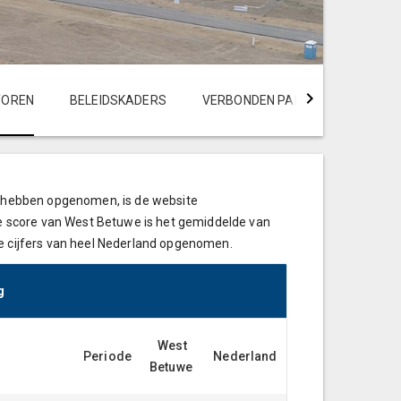
TOREN
BELEIDSKADERS
VERBONDEN PARTIJEN
FINA
we hebben opgenomen, is de website
 De score van West Betuwe is het gemiddelde van
de cijfers van heel Nederland opgenomen.
g
West
Periode
Nederland
Betuwe