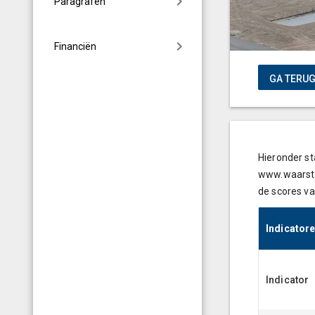
Paragrafen
Financiën
Hieronder st
www.waarstaa
de scores va
Indicatore
Indicator