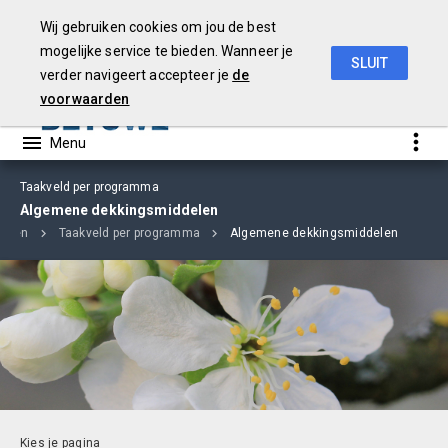
Wij gebruiken cookies om jou de best
mogelijke service te bieden. Wanneer je
SLUIT
verder navigeert accepteer je
de
Begroting
2019
voorwaarden
Taakveld per programma
Algemene dekkingsmiddelen
nciën
Taakveld per programma
Algemene dekkingsmiddelen