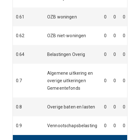
0.61
OZB woningen
0
0
0
0
0.62
OZB niet-woningen
0
0
0
0
0.64
Belastingen Overig
0
0
0
0
Algemene uitkering en
0.7
overige uitkeringen
0
0
0
0
Gemeentefonds
0.8
Overige baten en lasten
0
0
0
0
0.9
Vennootschapsbelasting
0
0
0
0