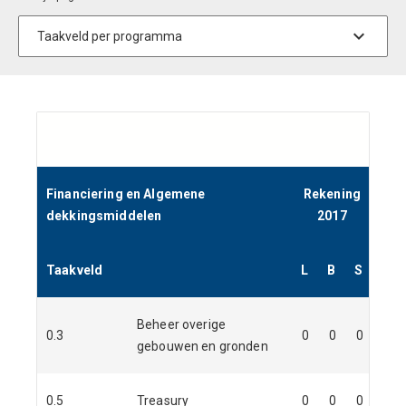
Financiering en Algemene
Rekening
B
dekkingsmiddelen
2017
Taakveld
L
B
S
L
Beheer overige
0.3
0
0
0
0
gebouwen en gronden
0.5
Treasury
0
0
0
0