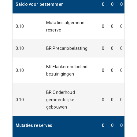
Saldo voor bestemmen
0
0
0
0
Mutaties algemene
0.10
0
0
0
0
reserve
0.10
BR Precariobelasting
0
0
0
0
BR Flankerend beleid
0.10
0
0
0
0
bezuinigingen
BR Onderhoud
0.10
gemeentelijke
0
0
0
0
gebouwen
Mutaties reserves
0
0
0
0