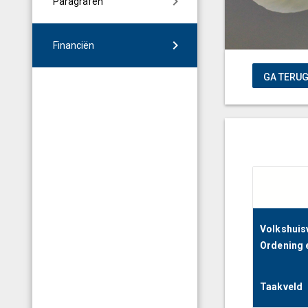
Paragrafen
Financiën
Volkshuisv
Ordening 
Taakveld