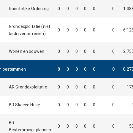
Ruimtelijke Ordening
0
0
0
0
0
0
1.38
Grondexploitatie (niet
0
0
0
0
0
0
6.12
bedrijventerreinen)
Wonen en bouwen
0
0
0
0
0
0
2.75
or bestemmen
0
0
0
0
0
0
10.27
AR Grondexploitatie
0
0
0
0
0
0
17
BR Skaeve Huse
0
0
0
0
0
0
BR
0
0
0
0
0
0
5
Bestemmingsplannen