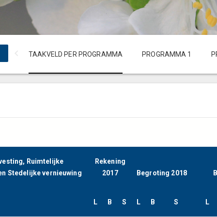
TAAKVELD PER PROGRAMMA
PROGRAMMA 1
P
esting, Ruimtelijke
Rekening
en Stedelijke vernieuwing
2017
Begroting 2018
B
L
B
S
L
B
S
L