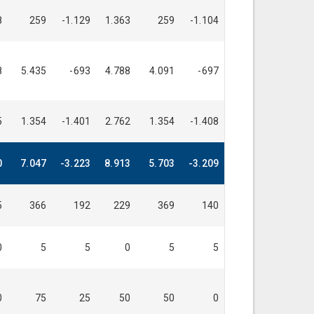
8
259
-1.129
1.363
259
-1.104
1.362
259
8
5.435
-693
4.788
4.091
-697
5.471
4.780
5
1.354
-1.401
2.762
1.354
-1.408
2.761
1.354
0
7.047
-3.223
8.913
5.703
-3.209
9.595
6.393
5
366
192
229
369
140
226
376
0
5
5
0
5
5
0
5
0
75
25
50
50
0
50
50