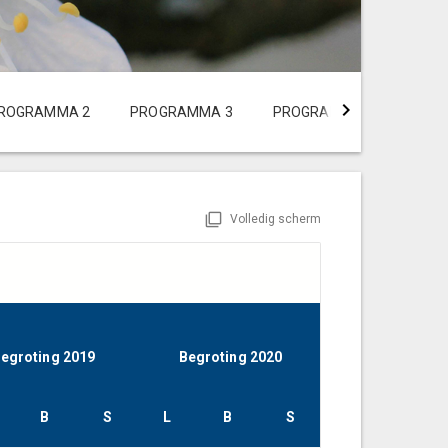
ROGRAMMA 2
PROGRAMMA 3
PROGRAMMA 4
PRO
Volledig scherm
egroting 2019
Begroting 2020
Begroting 2
B
S
L
B
S
L
B