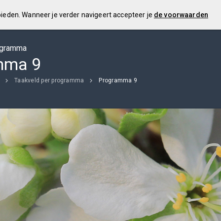
 bieden. Wanneer je verder navigeert accepteer je
de voorwaarden
ogramma
mma 9
Taakveld per programma
Programma 9