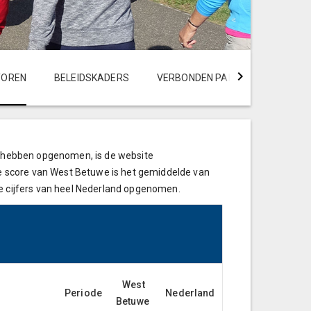
TOREN
BELEIDSKADERS
VERBONDEN PARTIJEN
FINA
we hebben opgenomen, is de website
 De score van West Betuwe is het gemiddelde van
de cijfers van heel Nederland opgenomen.
West
Periode
Nederland
Betuwe